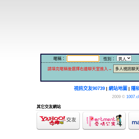
暱稱：
性別：
請填完暱稱後選擇右邊聊天室進入→
多人視訊聊
視訊交友90739
網站地圖
隱
|
|
2009 ©
1007.c
其它交友網站